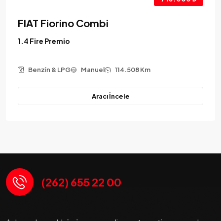
FIAT Fiorino Combi
1.4 Fire Premio
Benzin & LPG
Manuel
114.508 Km
Aracı İncele
(262) 655 22 00