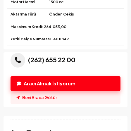
Motor Hacmi
: 1500 cc
Aktarma Türü
: Önden Çekiş
Maksimum Kredi:
264.053,00
Yetki Belge Numarası : 4101849
(262) 655 22 00
Aracı Almak İstiyorum
Beni Araca Götür