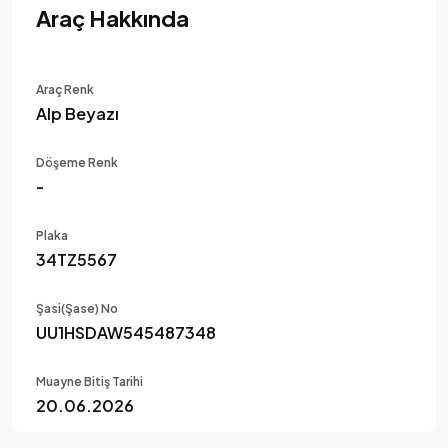
Araç Hakkında
Araç Renk
Alp Beyazı
Döşeme Renk
-
Plaka
34TZ5567
Şasi(Şase) No
UU1HSDAW545487348
Muayne Bitiş Tarihi
20.06.2026