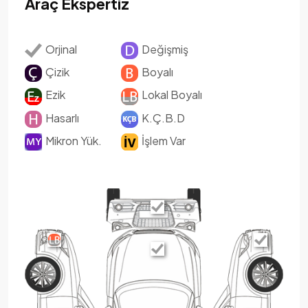
Araç Ekspertiz
Orjinal
Değişmiş
Çizik
Boyalı
Ezik
Lokal Boyalı
Hasarlı
K.Ç.B.D
Mikron Yük.
İşlem Var