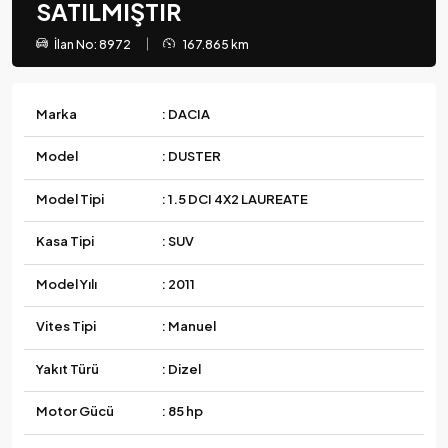
SATILMIŞTIR
İlan No: 8972
167.865 km
Marka
: DACIA
Model
: DUSTER
Model Tipi
: 1.5 DCI 4X2 LAUREATE
Kasa Tipi
: SUV
Model Yılı
: 2011
Vites Tipi
: Manuel
Yakıt Türü
: Dizel
Motor Gücü
: 85 hp