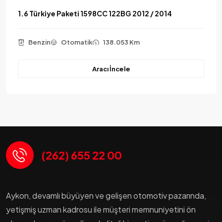
1.6 Türkiye Paketi 1598CC 122BG 2012 / 2014
Benzin
Otomatik
138.053 Km
Aracı İncele
(262) 655 22 00
Aykon, devamlı büyüyen ve gelişen otomotiv pazarında,
yetişmiş uzman kadrosu ile müşteri memnuniyetini ön