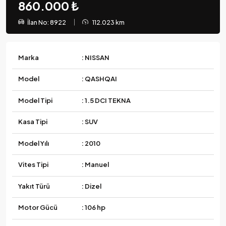
860.000 ₺
İlan No: 8922
112.023 km
Marka
: NISSAN
Model
: QASHQAI
Model Tipi
: 1.5 DCI TEKNA
Kasa Tipi
: SUV
Model Yılı
: 2010
Vites Tipi
: Manuel
Yakıt Türü
: Dizel
Motor Gücü
: 106 hp