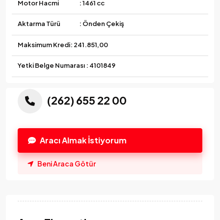
Motor Hacmi
: 1461 cc
Aktarma Türü
: Önden Çekiş
Maksimum Kredi:
241.851,00
Yetki Belge Numarası : 4101849
(262) 655 22 00
Aracı Almak İstiyorum
Beni Araca Götür