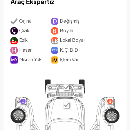
Araç Ekspertiz
Orjinal
Değişmiş
Çizik
Boyalı
Ezik
Lokal Boyalı
Hasarlı
K.Ç.B.D
Mikron Yük.
İşlem Var