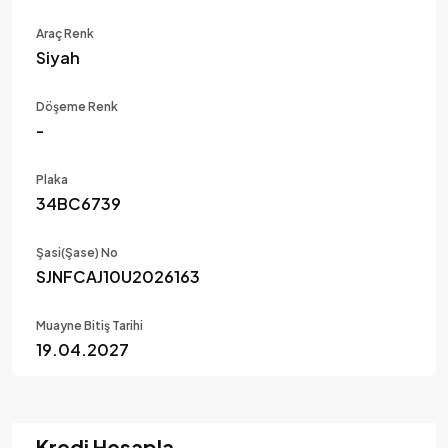
Araç Renk
Siyah
Döşeme Renk
-
Plaka
34BC6739
Şasi(Şase) No
SJNFCAJ10U2026163
Muayne Bitiş Tarihi
19.04.2027
Kredi Hesapla