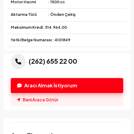
Motor Hacmi
: 1500 cc
Aktarma Türü
: Önden Çekiş
Maksimum Kredi:
314.964,00
Yetki Belge Numarası : 4101849
(262) 655 22 00
Aracı Almak İstiyorum
Beni Araca Götür