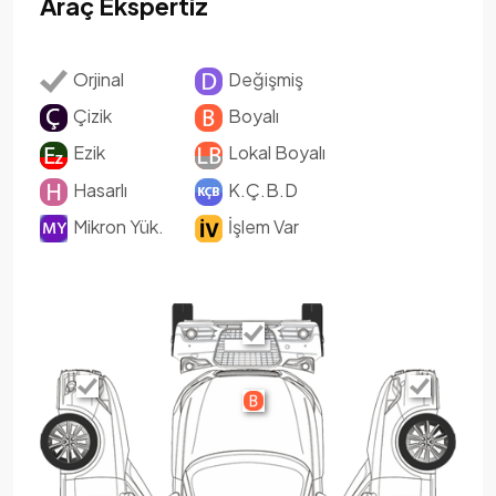
Araç Ekspertiz
Orjinal
Değişmiş
Çizik
Boyalı
Ezik
Lokal Boyalı
Hasarlı
K.Ç.B.D
Mikron Yük.
İşlem Var