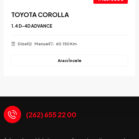
TOYOTA COROLLA
1.4 D-4D ADVANCE
Dizel
Manuel
60.150 Km
Aracı İncele
(262) 655 22 00