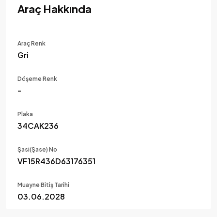
Araç Hakkında
Araç Renk
Gri
Döşeme Renk
-
Plaka
34CAK236
Şasi(Şase) No
VF15R436D63176351
Muayne Bitiş Tarihi
03.06.2028