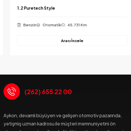
1.2 Puretech Style
Benzin
Otomatik
45.731 Km
Aracı İncele
(262) 655 22 00
Aykon, devamlı büyüyen ve gelişen otomotiv pazarında,
yetişmiş uzman kadrosu ile müşteri memnuniyetini ön