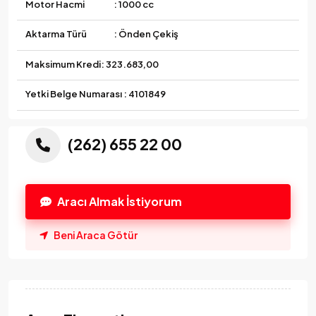
Motor Hacmi
: 1000 cc
Aktarma Türü
: Önden Çekiş
Maksimum Kredi:
323.683,00
Yetki Belge Numarası : 4101849
(262) 655 22 00
Aracı Almak İstiyorum
Beni Araca Götür