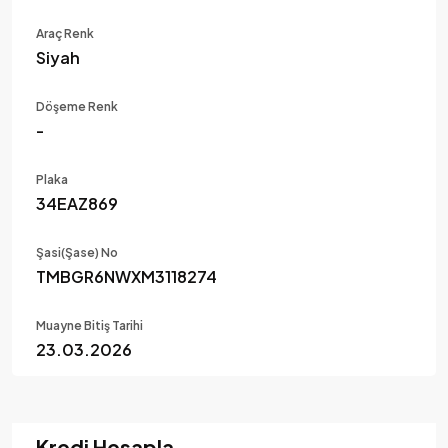
Araç Renk
Siyah
Döşeme Renk
-
Plaka
34EAZ869
Şasi(Şase) No
TMBGR6NWXM3118274
Muayne Bitiş Tarihi
23.03.2026
Kredi Hesapla