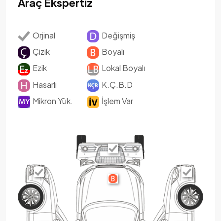
Araç Ekspertiz
Orjinal
Değişmiş
Çizik
Boyalı
Ezik
Lokal Boyalı
Hasarlı
K.Ç.B.D
Mikron Yük.
İşlem Var