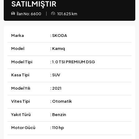
SATILMIŞTIR
İlan No: 6600
101.625 km
Marka
: SKODA
Model
: Kamıq
Model Tipi
: 1.0 TSI PREMIUM DSG
Kasa Tipi
: SUV
Model Yılı
: 2021
Vites Tipi
: Otomatik
Yakıt Türü
: Benzin
Motor Gücü
: 110 hp