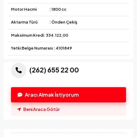
Motor Hacmi
: 1800 cc
Aktarma Türü
: Önden Çekiş
Maksimum Kredi:
334.122,00
Yetki Belge Numarası : 4101849
(262) 655 22 00
Aracı Almak İstiyorum
Beni Araca Götür