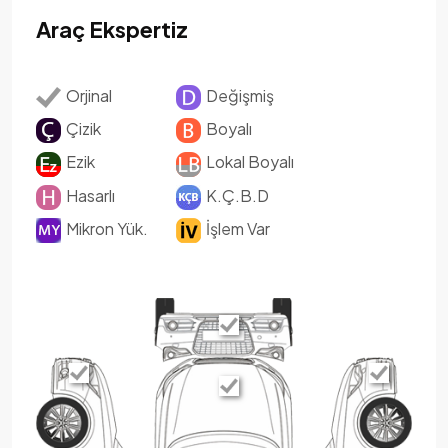
Araç Ekspertiz
Orjinal
Değişmiş
Çizik
Boyalı
Ezik
Lokal Boyalı
Hasarlı
K.Ç.B.D
Mikron Yük.
İşlem Var