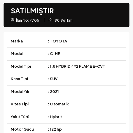
SATILMIŞTIR
İlan No: 7705
90.961 km
Marka
: TOYOTA
Model
: C-HR
Model Tipi
: 1.8 HYBRID 4*2 FLAME E-CVT
Kasa Tipi
: SUV
Model Yılı
: 2021
Vites Tipi
: Otomatik
Yakıt Türü
: Hybrit
Motor Gücü
: 122 hp