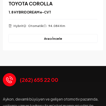
DACIA DUSTER
1.3 TCE ESSENTIAL
Benzin
Otomatik
65.125 Km
Aracı İncele
(262) 655 22 00
Aykon, devamlı büyüyen ve gelişen otomotiv pazarında,
yetişmiş uzman kadrosu ile müşteri memnuniyetini ön