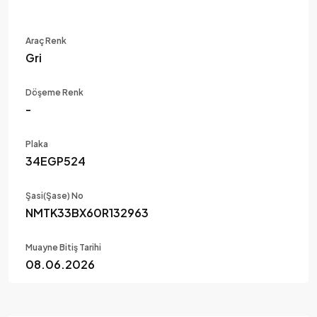
Araç Renk
Gri
Döşeme Renk
-
Plaka
34EGP524
Şasi(Şase) No
NMTK33BX60R132963
Muayne Bitiş Tarihi
08.06.2026