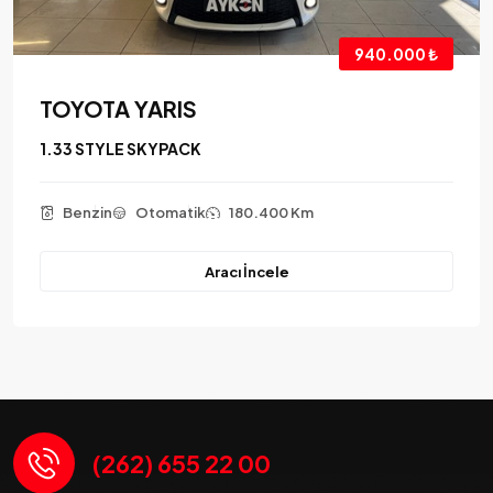
940.000 ₺
TOYOTA YARIS
1.33 STYLE SKYPACK
Benzin
Otomatik
180.400 Km
Aracı İncele
(262) 655 22 00