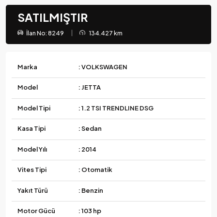
SATILMIŞTIR
İlan No: 8249
134.427 km
Marka
: VOLKSWAGEN
Model
: JETTA
Model Tipi
: 1.2 TSI TRENDLINE DSG
Kasa Tipi
: Sedan
Model Yılı
: 2014
Vites Tipi
: Otomatik
Yakıt Türü
: Benzin
Motor Gücü
: 103 hp