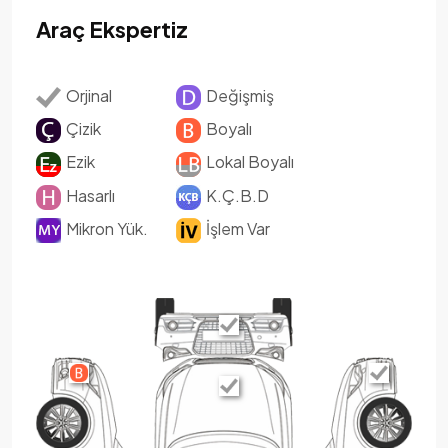
Araç Ekspertiz
Orjinal
Değişmiş
Çizik
Boyalı
Ezik
Lokal Boyalı
Hasarlı
K.Ç.B.D
Mikron Yük.
İşlem Var