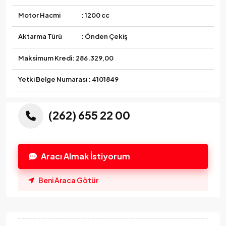
Motor Hacmi
: 1200 cc
Aktarma Türü
: Önden Çekiş
Maksimum Kredi:
286.329,00
Yetki Belge Numarası : 4101849
(262) 655 22 00
Aracı Almak İstiyorum
Beni Araca Götür