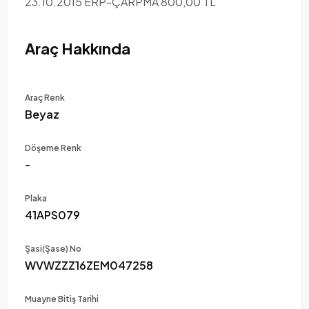
23.10.2015 ERP-ÇARPMA 800,00 TL
Araç Hakkında
Araç Renk
Beyaz
Döşeme Renk
-
Plaka
41APS079
Şasi(Şase) No
WVWZZZ16ZEM047258
Muayne Bitiş Tarihi