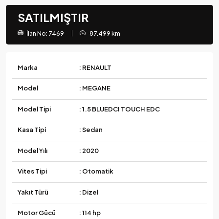
SATILMIŞTIR
İlan No: 7469
87.499 km
Marka
: RENAULT
Model
: MEGANE
Model Tipi
: 1.5 BLUEDCI TOUCH EDC
Kasa Tipi
: Sedan
Model Yılı
: 2020
Vites Tipi
: Otomatik
Yakıt Türü
: Dizel
Motor Gücü
: 114 hp