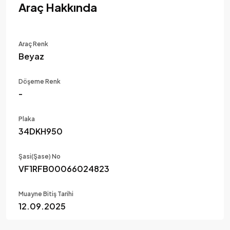
Araç Hakkında
Araç Renk
Beyaz
Döşeme Renk
-
Plaka
34DKH950
Şasi(Şase) No
VF1RFB00066024823
Muayne Bitiş Tarihi
12.09.2025