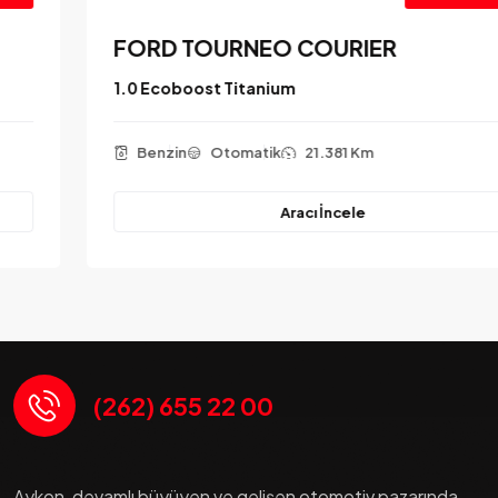
FORD TOURNEO COURIER
1.0 Ecoboost Titanium
Benzin
Otomatik
21.381 Km
Aracı İncele
(262) 655 22 00
Aykon, devamlı büyüyen ve gelişen otomotiv pazarında,