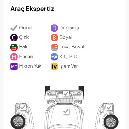
Araç Ekspertiz
Orjinal
Değişmiş
Çizik
Boyalı
Ezik
Lokal Boyalı
Hasarlı
K.Ç.B.D
Mikron Yük.
İşlem Var