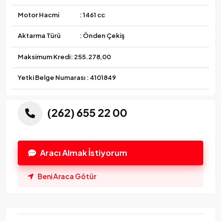
Motor Hacmi
: 1461 cc
Aktarma Türü
: Önden Çekiş
Maksimum Kredi:
255.278,00
Yetki Belge Numarası : 4101849
(262) 655 22 00
Aracı Almak İstiyorum
Beni Araca Götür